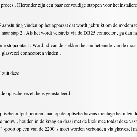
 proces . Hieronder zijn een paar eenvoudige stappen voor het installe
ansluiting vinden op het apparaat dat wordt gebruikt om de modem te 
naar stap 2 . Als het wordt verstrekt via de DB25 connector , ga dan n
ijnde stopcontact . Word lid van de stekker die aan het einde van de d
 glasvezel connectoren vinden .
 zult deze
e optische vezel die is geïnstalleerd .
ptische output-poorten . aan op de optische havens montage het uiteind
de mouw , houden in de kraag en draai met de klok mee totdat deze vast
 -poort op een van de 2200 's moet worden verbonden via glasvezel me