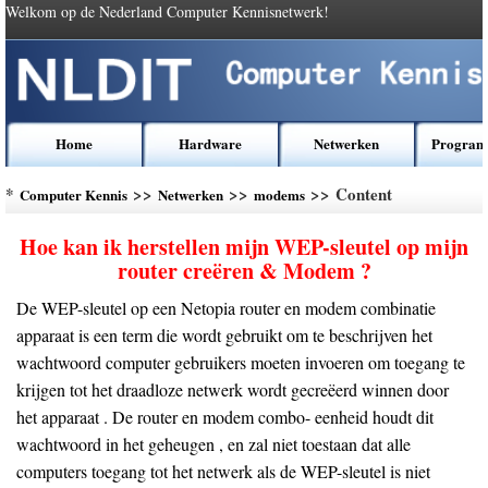
Welkom op de Nederland Computer Kennisnetwerk!
Home
Hardware
Netwerken
Program
*
>>
>>
>> Content
Computer Kennis
Netwerken
modems
Hoe kan ik herstellen mijn WEP-sleutel op mijn
router creëren & Modem ?
De WEP-sleutel op een Netopia router en modem combinatie
apparaat is een term die wordt gebruikt om te beschrijven het
wachtwoord computer gebruikers moeten invoeren om toegang te
krijgen tot het draadloze netwerk wordt gecreëerd winnen door
het apparaat . De router en modem combo- eenheid houdt dit
wachtwoord in het geheugen , en zal niet toestaan ​​dat alle
computers toegang tot het netwerk als de WEP-sleutel is niet