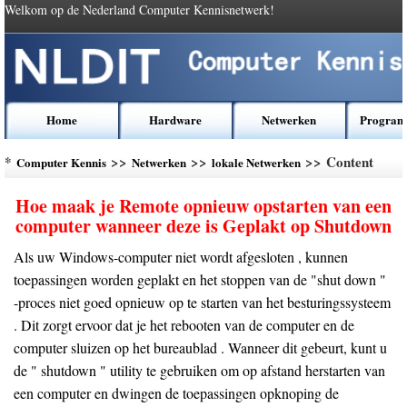
Welkom op de Nederland Computer Kennisnetwerk!
Home
Hardware
Netwerken
Program
*
>>
>>
>> Content
Computer Kennis
Netwerken
lokale Netwerken
Hoe maak je Remote opnieuw opstarten van een
computer wanneer deze is Geplakt op Shutdown
Als uw Windows-computer niet wordt afgesloten , kunnen
toepassingen worden geplakt en het stoppen van de "shut down "
-proces niet goed opnieuw op te starten van het besturingssysteem
. Dit zorgt ervoor dat je het rebooten van de computer en de
computer sluizen op het bureaublad . Wanneer dit gebeurt, kunt u
de " shutdown " utility te gebruiken om op afstand herstarten van
een computer en dwingen de toepassingen opknoping de