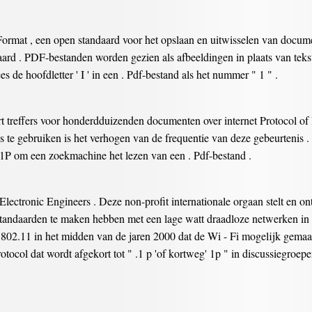
rmat , een open standaard voor het opslaan en uitwisselen van documen
ard . PDF-bestanden worden gezien als afbeeldingen in plaats van tek
s de hoofdletter ' I ' in een . Pdf-bestand als het nummer " 1 " .
t treffers voor honderdduizenden documenten over internet Protocol of 
s te gebruiken is het verhogen van de frequentie van deze gebeurtenis .
ls 1P om een zoekmachine het lezen van een . Pdf-bestand .
d Electronic Engineers . Deze non-profit internationale orgaan stelt en o
andaarden te maken hebben met een lage watt draadloze netwerken in ee
 802.11 in het midden van de jaren 2000 dat de Wi - Fi mogelijk gema
otocol dat wordt afgekort tot " .1 p 'of kortweg' 1p " in discussiegroepe