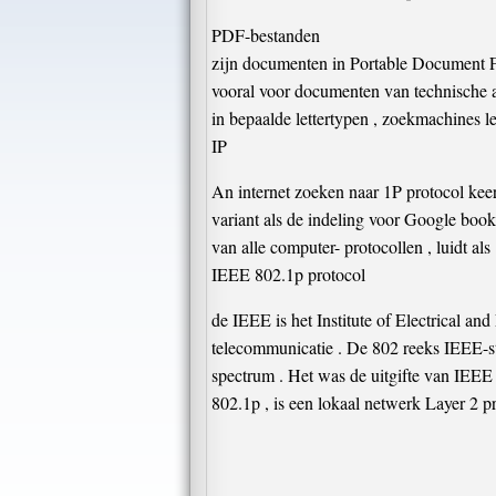
PDF-bestanden
zijn documenten in Portable Document Fo
vooral voor documenten van technische a
in bepaalde lettertypen , zoekmachines lee
IP
An internet zoeken naar 1P protocol keer
variant als de indeling voor Google book
van alle computer- protocollen , luidt a
IEEE 802.1p protocol
de IEEE is het Institute of Electrical an
telecommunicatie . De 802 reeks IEEE-st
spectrum . Het was de uitgifte van IEEE
802.1p , is een lokaal netwerk Layer 2 pr