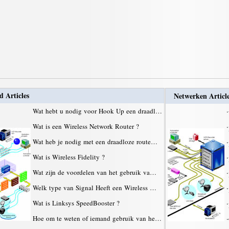
d Articles
Netwerken Articl
Wat hebt u nodig voor Hook Up een draadl…
·
Wat is een Wireless Network Router ?
·
Wat heb je nodig met een draadloze route…
·
Wat is Wireless Fidelity ?
·
Wat zijn de voordelen van het gebruik va…
·
Welk type van Signal Heeft een Wireless …
·
Wat is Linksys SpeedBooster ?
·
Hoe om te weten of iemand gebruik van he…
·