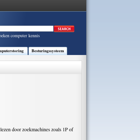
oeken computer kennis
puterstoring
Besturingssysteem
gelezen door zoekmachines zoals 1P of