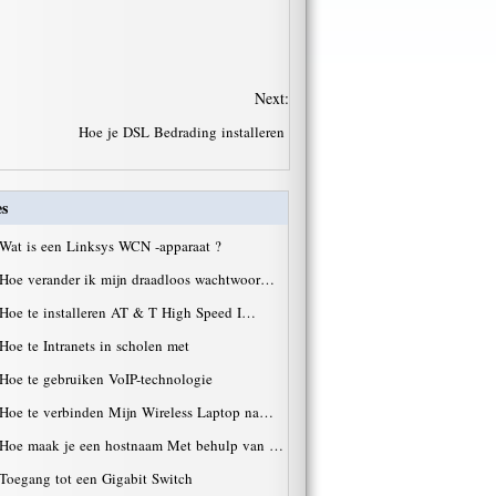
Next:
Hoe je DSL Bedrading installeren
es
Wat is een Linksys WCN -apparaat ?
Hoe verander ik mijn draadloos wachtwoor…
Hoe te installeren AT & T High Speed ​​I…
Hoe te Intranets in scholen met
Hoe te gebruiken VoIP-technologie
Hoe te verbinden Mijn Wireless Laptop na…
Hoe maak je een hostnaam Met behulp van …
Toegang tot een Gigabit Switch