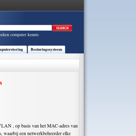
oeken computer kennis
puterstoring
Besturingssysteem
s
 VLAN , op basis van het MAC-adres van
us, waarbij een netwerkbeheerder elke