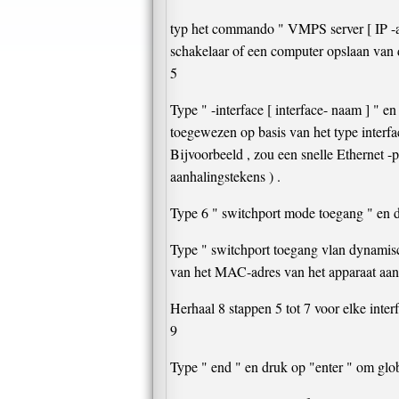
typ het commando " VMPS server [ IP -adr
schakelaar of een computer opslaan van
5
Type " -interface [ interface- naam ] " e
toegewezen op basis van het type interf
Bijvoorbeeld , zou een snelle Ethernet -
aanhalingstekens ) .
Type 6 " switchport mode toegang " en d
Type " switchport toegang vlan dynamis
van het MAC-adres van het apparaat aange
Herhaal 8 stappen 5 tot 7 voor elke inte
9
Type " end " en druk op "enter " om globa