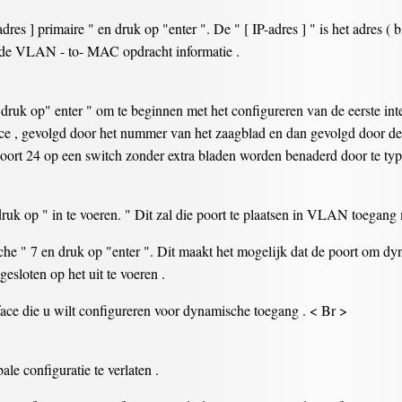
es ] primaire " en druk op "enter ". De " [ IP-adres ] " is het adres ( 
 de VLAN - to- MAC opdracht informatie .
n druk op" enter " om te beginnen met het configureren van de eerste int
ace , gevolgd door het nummer van het zaagblad en dan gevolgd door d
poort 24 op een switch zonder extra bladen worden benaderd door te type
ruk op " in te voeren. " Dit zal die poort te plaatsen in VLAN toegang
che " 7 en druk op "enter ". Dit maakt het mogelijk dat de poort om 
sloten op het uit te voeren .
rface die u wilt configureren voor dynamische toegang . < Br >
le configuratie te verlaten .