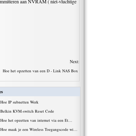
e committeren aan NVRAM ( niet-vluchtige
Next:
Hoe het opzetten van een D - Link NAS Box
es
·
Hoe IP subnetten Werk
·
Belkin KVM-switch Reset Code
·
Hoe het opzetten van internet via een Et…
·
Hoe maak je een Wireless Toegangscode wi…