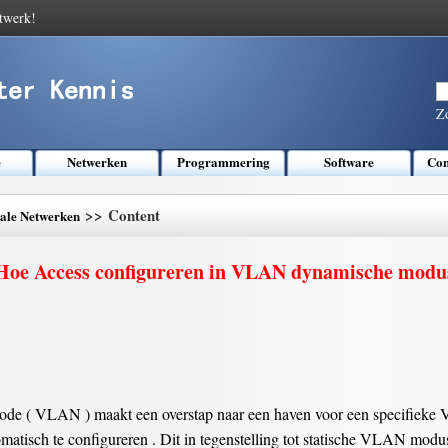
twerk!
Z
e
Netwerken
Programmering
Software
Com
>> Content
kale Netwerken
Hoe Access configureren in VLAN dynamische modu
de ( VLAN ) maakt een overstap naar een haven voor een specifieke
omatisch te configureren . Dit in tegenstelling tot statische VLAN mod