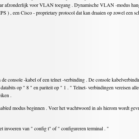
aar afzonderlijk voor VLAN toegang . Dynamische VLAN -modus hangt a
 , een Cisco - proprietary protocol dat kan draaien op zowel een sch
de console -kabel of een telnet -verbinding . De console kabelverbindi
atabits op " 8 " en pariteit op " 1 . " Telnet- verbindingen vereisen all
iken .
nabled modus beginnen . Voer het wachtwoord in als hierom wordt gevr
 invoeren van " config t" of " configureren terminal . "