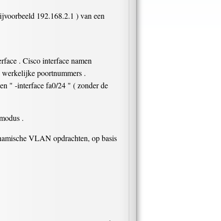
bijvoorbeeld 192.168.2.1 ) van een
erface . Cisco interface namen
e werkelijke poortnummers .
n " -interface fa0/24 " ( zonder de
 modus .
dynamische VLAN opdrachten, op basis