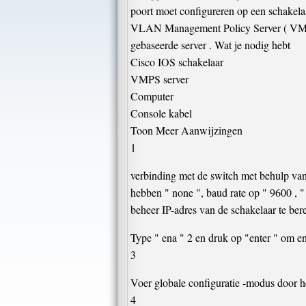
poort moet configureren op een schakel
VLAN Management Policy Server ( VMPS )
gebaseerde server . Wat je nodig hebt
Cisco IOS schakelaar
VMPS server
Computer
Console kabel
Toon Meer Aanwijzingen
1
verbinding met de switch met behulp van 
hebben " none ", baud rate op " 9600 , " d
beheer IP-adres van de schakelaar te bere
Type " ena " 2 en druk op "enter " om e
3
Voer globale configuratie -modus door het
4