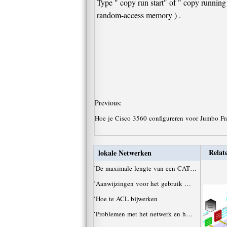
Type " copy run start" of " copy running
random-access memory ) .
Previous:
Hoe je Cisco 3560 configureren voor Jumbo F
Relate
lokale Netwerken
·
De maximale lengte van een CAT…
·
Aanwijzingen voor het gebruik …
·
Hoe te ACL bijwerken
·
Problemen met het netwerk en h…
·