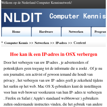
Welkom op de Nederland Computer Kennisnetwerk!
Home
Hardware
Netwerken
Program
*
>>
>>
>> Content
Computer Kennis
Netwerken
IP-adres
Hoe kan ik een IP-adres in OSX verbergen
Door het verbergen van uw IP-adres , je adverteerders of
pottenkijkers geen toegang tot de informatie die u zoekt . Of je nu
een journalist, een activist of gewoon iemand die houdt van
privacy , het verbergen van uw IP -adres geeft je zekerheid tijdens
het surfen op het web. Mac OS X-gebruikers kunt de instellingen
voor hun web browser voorkeuren van hun IP- adres te verbergen
. Firefox en Safari ( Apple's standaard webbrowser ) gebruikers
zullen onderstaande instructies vinden, die het gebruik van andere