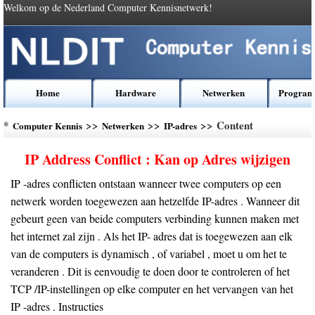
Welkom op de Nederland Computer Kennisnetwerk!
Home
Hardware
Netwerken
Program
*
>>
>>
>> Content
Computer Kennis
Netwerken
IP-adres
IP Address Conflict : Kan op Adres wijzigen
IP -adres conflicten ontstaan ​​wanneer twee computers op een
netwerk worden toegewezen aan hetzelfde IP-adres . Wanneer dit
gebeurt geen van beide computers verbinding kunnen maken met
het internet zal zijn . Als het IP- adres dat is toegewezen aan elk
van de computers is dynamisch , of variabel , moet u om het te
veranderen . Dit is eenvoudig te doen door te controleren of het
TCP /IP-instellingen op elke computer en het vervangen van het
IP -adres . Instructies