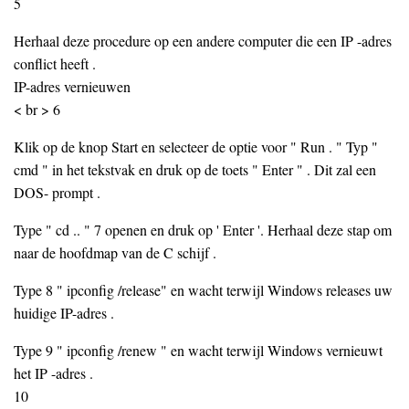
5
Herhaal deze procedure op een andere computer die een IP -adres
conflict heeft .
IP-adres vernieuwen
< br > 6
Klik op de knop Start en selecteer de optie voor " Run . " Typ "
cmd " in het tekstvak en druk op de toets " Enter " . Dit zal een
DOS- prompt .
Type " cd .. " 7 openen en druk op ' Enter '. Herhaal deze stap om
naar de hoofdmap van de C schijf .
Type 8 " ipconfig /release" en wacht terwijl Windows releases uw
huidige IP-adres .
Type 9 " ipconfig /renew " en wacht terwijl Windows vernieuwt
het IP -adres .
10