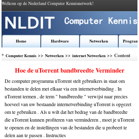
Welkom op de Nederland Computer Kennisnetwerk!
Home
Hardware
Netwerken
Program
*
>>
>>
>> Content
Computer Kennis
Netwerken
internet Netwerken
Hoe de uTorrent bandbreedte Verminder
De computer programma uTorrent stelt gebruikers in staat om
bestanden te delen met elkaar via een internetverbinding . In
uTorrent termen , de term " bandbreedte " verwijst naar precies
hoeveel van uw bestaande internetverbinding uTorrent is opgezet
om te gebruiken . Als u wilt dat het bedrag van de bandbreedte
die uTorrent kunnen profiteren van verminderen , moet je uTorrent
te openen en de instellingen van de bestanden die u probeert te
delen aan te passen . Instructies