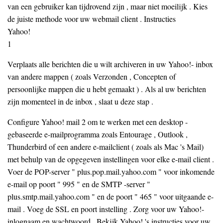
van een gebruiker kan tijdrovend zijn , maar niet moeilijk . Kies
de juiste methode voor uw webmail client . Instructies
Yahoo!
1
Verplaats alle berichten die u wilt archiveren in uw Yahoo!- inbox
van andere mappen ( zoals Verzonden , Concepten of
persoonlijke mappen die u hebt gemaakt ) . Als al uw berichten
zijn momenteel in de inbox , slaat u deze stap .
Configure Yahoo! mail 2 om te werken met een desktop -
gebaseerde e-mailprogramma zoals Entourage , Outlook ,
Thunderbird of een andere e-mailclient ( zoals als Mac 's Mail)
met behulp van de opgegeven instellingen voor elke e-mail client .
Voer de POP-server " plus.pop.mail.yahoo.com " voor inkomende
e-mail op poort " 995 " en de SMTP -server "
plus.smtp.mail.yahoo.com " en de poort " 465 " voor uitgaande e-
mail . Voeg de SSL en poort instelling . Zorg voor uw Yahoo!-
inlognaam en wachtwoord . Bekijk Yahoo! 's instructies voor uw