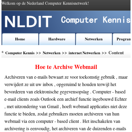
Welkom op de Nederland Computer Kennisnetwerk!
Home
Hardware
Netwerken
Program
*
>>
>>
>> Content
Computer Kennis
Netwerken
internet Netwerken
Hoe te Archive Webmail
Archiveren van e-mails bewaart ze voor toekomstig gebruik , maar
verwijdert ze uit uw inbox , opgeruimd te houden terwijl het
bevorderen van elektronische gegevensopslag . Computer - based
e-mail clients zoals Outlook een archief functie ingebouwd Echter
, met uitzondering van Gmail , hoeft webmail applicaties niet deze
functie te bieden, zodat gebruikers moeten archiveren van hun
webmail via een computer - based client . Het inschakelen van
archivering is eenvoudig, het archiveren van de duizenden e-mails