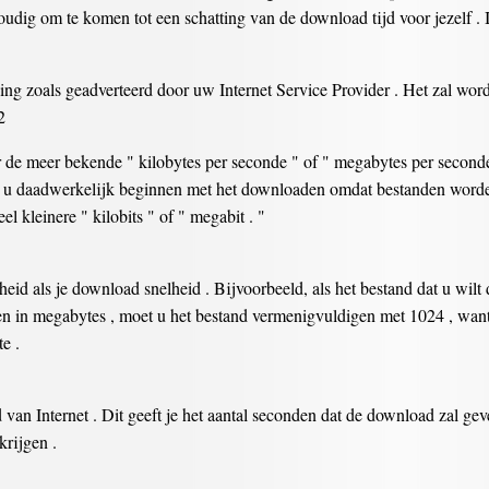
oudig om te komen tot een schatting van de download tijd voor jezelf . I
ng zoals geadverteerd door uw Internet Service Provider . Het zal word
2
ar de meer bekende " kilobytes per seconde " of " megabytes per seconde
 u daadwerkelijk beginnen met het downloaden omdat bestanden worden
el kleinere " kilobits " of " megabit . "
nheid als je download snelheid . Bijvoorbeeld, als het bestand dat u wi
en in megabytes , moet u het bestand vermenigvuldigen met 1024 , want
e .
van Internet . Dit geeft je het aantal seconden dat de download zal gev
krijgen .