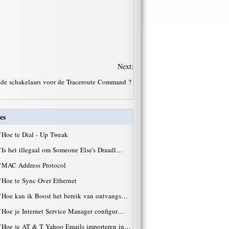
Next:
 de schakelaars voor de Traceroute Command ?
es
·
Hoe te Dial - Up Tweak
·
Is het illegaal om Someone Else's Draadl…
·
MAC Address Protocol
·
Hoe te Sync Over Ethernet
·
Hoe kan ik Boost het bereik van ontvangs…
·
Hoe je Internet Service Manager configur…
·
Hoe je AT & T Yahoo Emails importeren in…