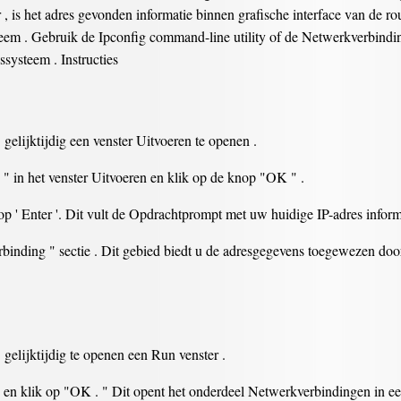
 , is het adres gevonden informatie binnen grafische interface van de ro
ysteem . Gebruik de Ipconfig command-line utility of de Netwerkverbi
systeem . Instructies
elijktijdig een venster Uitvoeren te openen .
 in het venster Uitvoeren en klik op de knop "OK " .
op ' Enter '. Dit vult de Opdrachtprompt met uw huidige IP-adres inform
binding " sectie . Dit gebied biedt u de adresgegevens toegewezen door
gelijktijdig te openen een Run venster .
, en klik op "OK . " Dit opent het onderdeel Netwerkverbindingen in ee