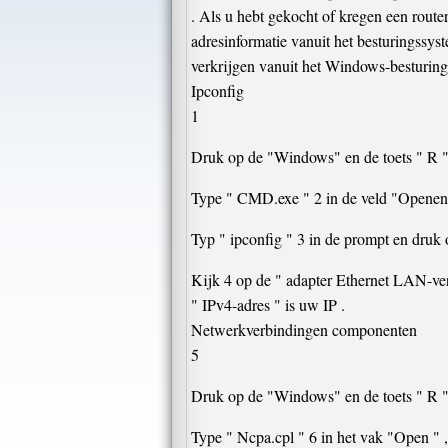
. Als u hebt gekocht of kregen een router
adresinformatie vanuit het besturingss
verkrijgen vanuit het Windows-besturings
Ipconfig
1
Druk op de "Windows" en de toets " R " g
Type " CMD.exe " 2 in de veld "Openen "
Typ " ipconfig " 3 in de prompt en druk 
Kijk 4 op de " adapter Ethernet LAN-ver
" IPv4-adres " is uw IP .
Netwerkverbindingen componenten
5
Druk op de "Windows" en de toets " R " 
Type " Ncpa.cpl " 6 in het vak "Open " 