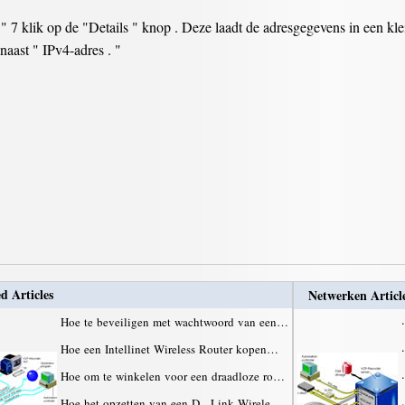
 7 klik op de "Details " knop . Deze laadt de adresgegevens in een kle
aast " IPv4-adres . "
d Articles
Netwerken Articl
Hoe te beveiligen met wachtwoord van een…
·
Hoe een Intellinet Wireless Router kopen…
·
Hoe om te winkelen voor een draadloze ro…
·
Hoe het opzetten van een D - Link Wirele…
·