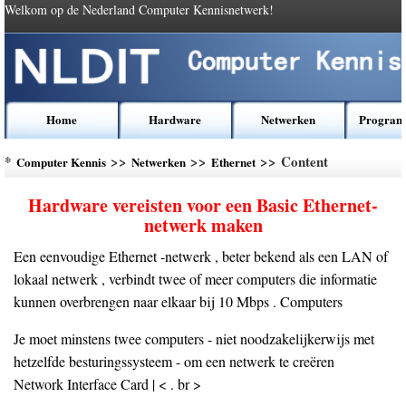
Welkom op de Nederland Computer Kennisnetwerk!
Home
Hardware
Netwerken
Program
*
>>
>>
>> Content
Computer Kennis
Netwerken
Ethernet
Hardware vereisten voor een Basic Ethernet-
netwerk maken
Een eenvoudige Ethernet -netwerk , beter bekend als een LAN of
lokaal netwerk , verbindt twee of meer computers die informatie
kunnen overbrengen naar elkaar bij 10 Mbps . Computers
Je moet minstens twee computers - niet noodzakelijkerwijs met
hetzelfde besturingssysteem - om een ​​netwerk te creëren
Network Interface Card | < . br >