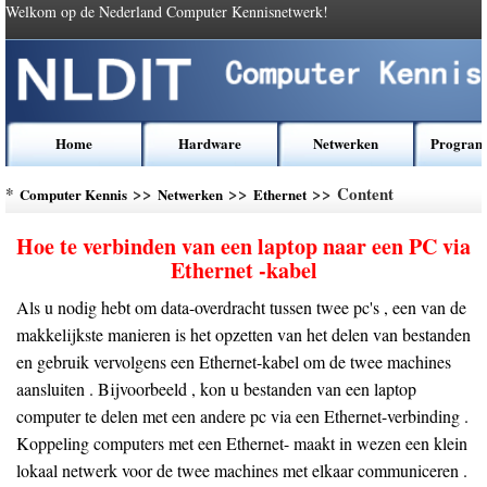
Welkom op de Nederland Computer Kennisnetwerk!
Home
Hardware
Netwerken
Program
*
>>
>>
>> Content
Computer Kennis
Netwerken
Ethernet
Hoe te verbinden van een laptop naar een PC via
Ethernet -kabel
Als u nodig hebt om data-overdracht tussen twee pc's , een van de
makkelijkste manieren is het opzetten van het delen van bestanden
en gebruik vervolgens een Ethernet-kabel om de twee machines
aansluiten . Bijvoorbeeld , kon u bestanden van een laptop
computer te delen met een andere pc via een Ethernet-verbinding .
Koppeling computers met een Ethernet- maakt in wezen een klein
lokaal netwerk voor de twee machines met elkaar communiceren .