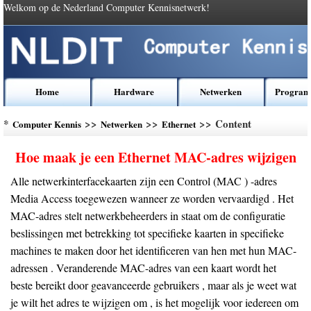
Welkom op de Nederland Computer Kennisnetwerk!
Home
Hardware
Netwerken
Program
*
>>
>>
>> Content
Computer Kennis
Netwerken
Ethernet
Hoe maak je een Ethernet MAC-adres wijzigen
Alle netwerkinterfacekaarten zijn een Control (MAC ) -adres
Media Access toegewezen wanneer ze worden vervaardigd . Het
MAC-adres stelt netwerkbeheerders in staat om de configuratie
beslissingen met betrekking tot specifieke kaarten in specifieke
machines te maken door het identificeren van hen met hun MAC-
adressen . Veranderende MAC-adres van een kaart wordt het
beste bereikt door geavanceerde gebruikers , maar als je weet wat
je wilt het adres te wijzigen om , is het mogelijk voor iedereen om