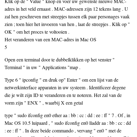
Klik op de " Value " knop en voer uw gewenste nieuwe MAC-
adres in het veld ernaast . MAC-adressen zijn 12 tekens lang . U
zal hen geschreven met streepjes tussen elk paar personages vaak
zien ; toen hier het invoeren van hen , laat de streepjes . Klik op "
OK " om het proces te voltooien .
Het veranderen van een MAC-adres in Mac OS
5
Open een terminal door te dubbelklikken op het venster "
Terminal " in uw " Applications "map .
Type 6 " ipconfig " en druk op" Enter " om een ​​lijst van de
netwerkinterface apparaten in uw systeem . Identificeer degene
die je wilt zijn ID te veranderen en te noteren. Het zal van de
vorm zijn " ENX " , waarbij X een getal
type " sudo ifconfig en0 ether aa : bb : cc : dd : ee : ff " 7 . Of , in
Mac OS 10.5 luipaard , " sudo ifconfig en0 lladdr aa : bb : cc : dd
: ee : ff " . In deze beide commando , vervang " en0 " met de