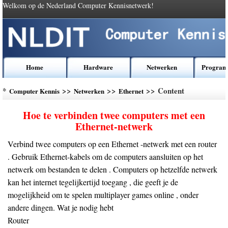
Welkom op de Nederland Computer Kennisnetwerk!
Home
Hardware
Netwerken
Program
*
>>
>>
>> Content
Computer Kennis
Netwerken
Ethernet
Hoe te verbinden twee computers met een
Ethernet-netwerk
Verbind twee computers op een Ethernet -netwerk met een router
. Gebruik Ethernet-kabels om de computers aansluiten op het
netwerk om bestanden te delen . Computers op hetzelfde netwerk
kan het internet tegelijkertijd toegang , die geeft je de
mogelijkheid om te spelen multiplayer games online , onder
andere dingen. Wat je nodig hebt
Router