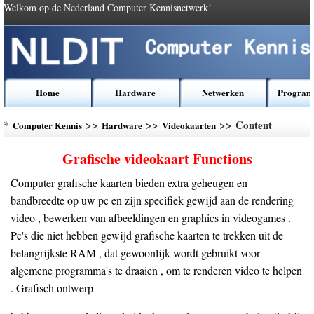
Welkom op de Nederland Computer Kennisnetwerk!
Home
Hardware
Netwerken
Program
*
>>
>>
>> Content
Computer Kennis
Hardware
Videokaarten
Grafische videokaart Functions
Computer grafische kaarten bieden extra geheugen en
bandbreedte op uw pc en zijn specifiek gewijd aan de rendering
video , bewerken van afbeeldingen en graphics in videogames .
Pc's die niet hebben gewijd grafische kaarten te trekken uit de
belangrijkste RAM , dat gewoonlijk wordt gebruikt voor
algemene programma's te draaien , om te renderen video te helpen
. Grafisch ontwerp