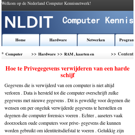
Welkom op de Nederland Computer Kennisnetwerk!
Home
Hardware
Netwerken
Program
*
>>
>>
>> Content
Computer
Hardware
RAM , kaarten en
Kennis
moederborden
Hoe te Privegegevens verwijderen van een harde
schijf
Gegevens die is verwijderd van een computer is niet altijd
verloren . Data is hersteld tot die computer overschrijft zulke
gegevens met nieuwe gegevens . Dit is geweldig voor degenen die
wensen om per ongeluk verwijderde gegevens te herstellen en
degenen die computer forensics voeren . Echter , aaseters vaak
doorzoeken oude computers voor prive- gegevens die kunnen
worden gebruikt om identiteitsdiefstal te voeren . Gelukkig zijn