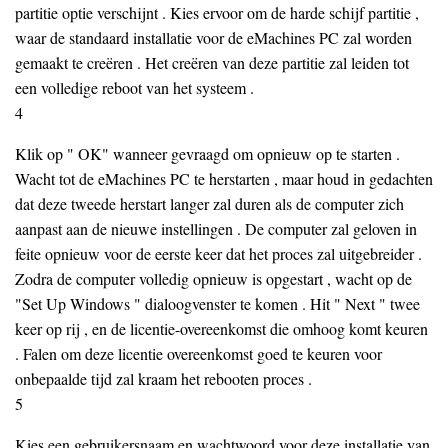
partitie optie verschijnt . Kies ervoor om de harde schijf partitie ,
waar de standaard installatie voor de eMachines PC zal worden
gemaakt te creëren . Het creëren van deze partitie zal leiden tot
een volledige reboot van het systeem .
4
Klik op " OK" wanneer gevraagd om opnieuw op te starten .
Wacht tot de eMachines PC te herstarten , maar houd in gedachten
dat deze tweede herstart langer zal duren als de computer zich
aanpast aan de nieuwe instellingen . De computer zal geloven in
feite opnieuw voor de eerste keer dat het proces zal uitgebreider .
Zodra de computer volledig opnieuw is opgestart , wacht op de
"Set Up Windows " dialoogvenster te komen . Hit " Next " twee
keer op rij , en de licentie-overeenkomst die omhoog komt keuren
. Falen om deze licentie overeenkomst goed te keuren voor
onbepaalde tijd zal kraam het rebooten proces .
5
Kies een gebruikersnaam en wachtwoord voor deze installatie van