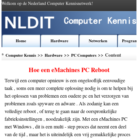
Welkom op de Nederland Computer Kennisnetwerk!
Home
Hardware
Netwerken
Program
*
>>
>>
>> Content
Computer Kennis
Hardware
PC Computers
Hoe een eMachines PC Reboot
Terwijl een computer opnieuw is een ongelooflijk eenvoudige
taak , soms een meer complete oplossing nodig is om te helpen bij
het ​​oplossen van problemen een oudere pc en het verzorgen van
problemen zoals spyware en adware . Als zodanig kan een
volledige reboot , of terug te gaan naar de oorspronkelijke
fabrieksinstellingen , noodzakelijk zijn. Met een eMachines PC
met Windows , dit is een multi - step proces dat neemt een deel
van de tijd , maar het is uiteindelijk een vrij gemakkelijke proces