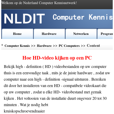
Welkom op de Nederland Computer Kennisnetwerk!
Home
Hardware
Netwerken
Program
*
>>
>>
>> Content
Computer Kennis
Hardware
PC Computers
Hoe HD-video kijken op een PC
Bekijk high - definition ( HD ) videobestanden op uw computer
thuis is een eenvoudige taak , mits je de juiste hardware , zodat uw
computer naar een high - definition -signaal uitsturen . Bereiken
dit door het installeren van een HD - compatibele videokaart die
op uw computer , zodat u elke HD- videobestand met gemak
kijken . Het voltooien van de installatie duurt ongeveer 20 tot 30
minuten . Wat je nodig hebt
kruiskopschroevendraaier