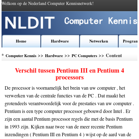
Welkom op de Nederland Computer Kennisnetwerk!
Home
Hardware
Netwerken
Program
*
>>
>>
>> Content
Computer Kennis
Hardware
PC Computers
Verschil tussen Pentium III en Pentium 4
processors
De processor is voornamelijk het brein van uw computer , het
verwerken van de centrale functies van de PC . Dat maakt het
grotendeels verantwoordelijk voor de prestaties van uw computer .
Pentium is een type computer processor gebouwd door Intel . Er
zijn een aantal Pentium processor regels die met de basis Pentium
in 1993 zijn. Kijken naar twee van de meer recente Pentium
inzendingen ( Pentium III en Pentium 4 ) wijst op de aard van de