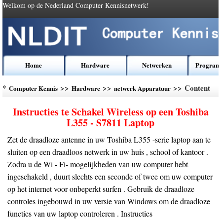
Welkom op de Nederland Computer Kennisnetwerk!
Home
Hardware
Netwerken
Program
*
>>
>>
>> Content
Computer Kennis
Hardware
netwerk Apparatuur
Instructies te Schakel Wireless op een Toshiba
L355 - S7811 Laptop
Zet de draadloze antenne in uw Toshiba L355 -serie laptop aan te
sluiten op een draadloos netwerk in uw huis , school of kantoor .
Zodra u de Wi - Fi- mogelijkheden van uw computer hebt
ingeschakeld , duurt slechts een seconde of twee om uw computer
op het internet voor onbeperkt surfen . Gebruik de draadloze
controles ingebouwd in uw versie van Windows om de draadloze
functies van uw laptop controleren . Instructies