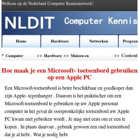
Welkom op de Nederland Computer Kennisnetwerk!
Home
Hardware
Netwerken
Program
*
>>
>>
>> Content
Computer
Hardware
Muizen en
Kennis
toetsenborden
Hoe maak je een Microsoft- toetsenbord gebruiken
op een Apple PC
Een Microsoft-toetsenbord is beter beschikbaar en goedkoper dan
zijn Apple- tegenhanger . Daarom is het praktischer om een
Microsoft-toetsenbord te gebruiken op uw Apple personal
computer in het geval de oorspronkelijke toetsenbord uw Apple
PC kwam met gebroken wordt . Je mag niet eens om er een te
kopen . In plaats daarvan , gebruik gewoon een oud toetsenbord
dat je al hebt . Wat je nodig hebt