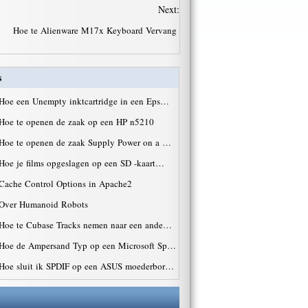
Next:
Hoe te Alienware M17x Keyboard Vervang
s
Hoe een Unempty inktcartridge in een Eps…
Hoe te openen de zaak op een HP n5210
Hoe te openen de zaak Supply Power on a …
Hoe je films opgeslagen op een SD -kaart…
Cache Control Options in Apache2
Over Humanoid Robots
Hoe te Cubase Tracks nemen naar een ande…
Hoe de Ampersand Typ op een Microsoft Sp…
Hoe sluit ik SPDIF op een ASUS moederbor…