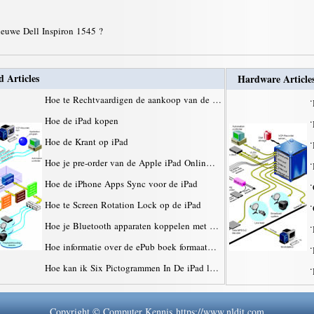
ieuwe Dell Inspiron 1545 ?
d Articles
Hardware Article
Hoe te Rechtvaardigen de aankoop van de …
·
Hoe de iPad kopen
·
Hoe de Krant op iPad
·
Hoe je pre-order van de Apple iPad Onlin…
·
Hoe de iPhone Apps Sync voor de iPad
·
Hoe te Screen Rotation Lock op de iPad
·
Hoe je Bluetooth apparaten koppelen met …
·
Hoe informatie over de ePub boek formaat…
·
Hoe kan ik Six Pictogrammen In De iPad l…
·
Copyright © Computer Kennis https://www.nldit.com