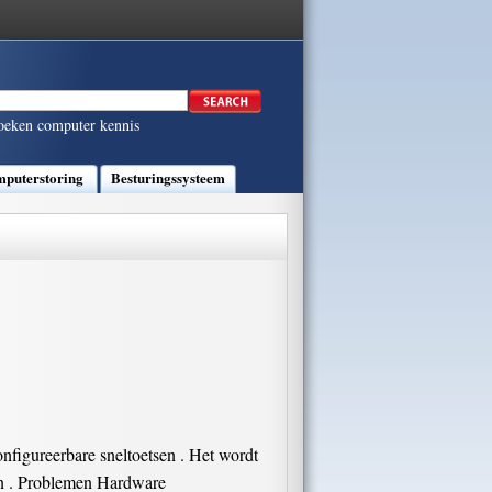
oeken computer kennis
puterstoring
Besturingssysteem
figureerbare sneltoetsen . Het wordt
ën . Problemen Hardware