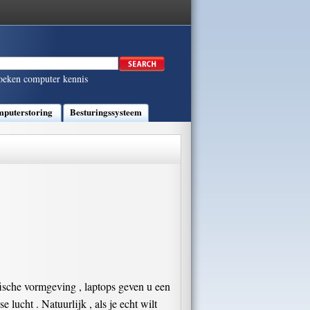
oeken computer kennis
puterstoring
Besturingssysteem
fische vormgeving , laptops geven u een
lucht . Natuurlijk , als je echt wilt