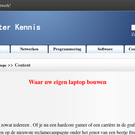
twerk!
Z
e
Netwerken
Programmering
Software
Com
>> Content
tops
Waar uw eigen laptop bouwen
 zowat iedereen . Of je nu een hardcore gamer of een carrière in de gra
ken op de nieuwste reclamecampagne onder het genot van een beetje frisse 