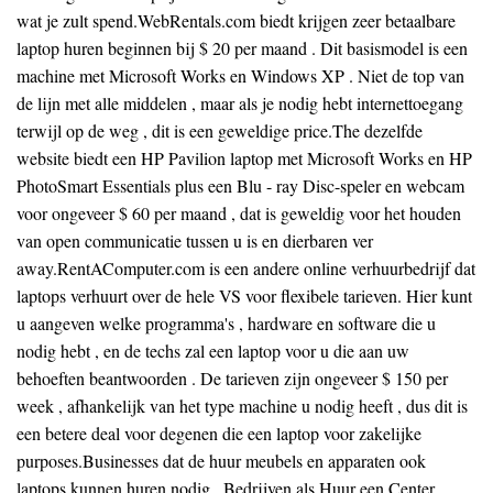
wat je zult spend.WebRentals.com biedt krijgen zeer betaalbare
laptop huren beginnen bij $ 20 per maand . Dit basismodel is een
machine met Microsoft Works en Windows XP . Niet de top van
de lijn met alle middelen , maar als je nodig hebt internettoegang
terwijl op de weg , dit is een geweldige price.The dezelfde
website biedt een HP Pavilion laptop met Microsoft Works en HP
PhotoSmart Essentials plus een Blu - ray Disc-speler en webcam
voor ongeveer $ 60 per maand , dat is geweldig voor het houden
van open communicatie tussen u is en dierbaren ver
away.RentAComputer.com is een andere online verhuurbedrijf dat
laptops verhuurt over de hele VS voor flexibele tarieven. Hier kunt
u aangeven welke programma's , hardware en software die u
nodig hebt , en de techs zal een laptop voor u die aan uw
behoeften beantwoorden . De tarieven zijn ongeveer $ 150 per
week , afhankelijk van het type machine u nodig heeft , dus dit is
een betere deal voor degenen die een laptop voor zakelijke
purposes.Businesses dat de huur meubels en apparaten ook
laptops kunnen huren nodig . Bedrijven als Huur een Center