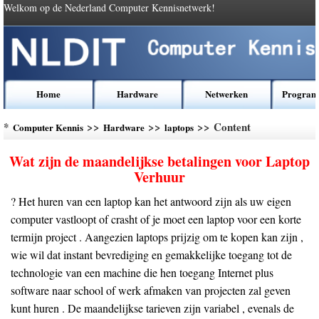
Welkom op de Nederland Computer Kennisnetwerk!
Home
Hardware
Netwerken
Program
*
>>
>>
>> Content
Computer Kennis
Hardware
laptops
Wat zijn de maandelijkse betalingen voor Laptop
Verhuur
? Het huren van een laptop kan het antwoord zijn als uw eigen
computer vastloopt of crasht of je moet een laptop voor een korte
termijn project . Aangezien laptops prijzig om te kopen kan zijn ,
wie wil dat instant bevrediging en gemakkelijke toegang tot de
technologie van een machine die hen toegang Internet plus
software naar school of werk afmaken van projecten zal geven
kunt huren . De maandelijkse tarieven zijn variabel , evenals de