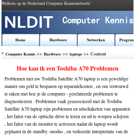
Welkom op de Nederland Computer Kennisnetwerk!
Home
Hardware
Netwerken
Program
*
>>
>>
>> Content
Computer Kennis
Hardware
laptops
Hoe kan ik een Toshiba A70 Problemen
Problemen met uw Toshiba Satellite A70 laptop is een geweldige
manier om geld te besparen op reparatiekosten , en om vertrouwd
te raken met hoe je de computer - gerelateerde problemen te
diagnosticeren . Problemen vaak geassocieerd met de Toshiba
Satellite A70 laptop zijn problemen en uitschakelen van apparaten
, het falen van de optische drive te lezen en uit te werpen schijven
, het falen van de monitor te activeren nadat de laptop wordt
geplaatst in de standby -modus , en verkeerde interpretatie van de