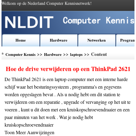
Welkom op de Nederland Computer Kennisnetwerk!
Home
Hardware
Netwerken
Program
*
>>
>>
>> Content
Computer Kennis
Hardware
laptops
Hoe de drive verwijderen op een ThinkPad 2621
De ThinkPad 2621 is een laptop computer met een interne harde
schijf waar het besturingssysteem , programma's en gegevens
worden opgeslagen bevat . Als u nodig hebt om dit station te
verwijderen om een ​​reparatie , upgrade of vervanging op het uit te
voeren , kunt u dit doen met een kruiskopschroevendraaier en een
paar minuten van het werk . Wat je nodig hebt
kruiskopschroevendraaier
Toon Meer Aanwijzingen