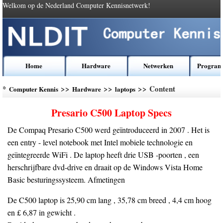
Welkom op de Nederland Computer Kennisnetwerk!
Home
Hardware
Netwerken
Program
*
>>
>>
>> Content
Computer Kennis
Hardware
laptops
Presario C500 Laptop Specs
De Compaq Presario C500 werd geïntroduceerd in 2007 . Het is
een entry - level notebook met Intel mobiele technologie en
geïntegreerde WiFi . De laptop heeft drie USB -poorten , een
herschrijfbare dvd-drive en draait op de Windows Vista Home
Basic besturingssysteem. Afmetingen
De C500 laptop is 25,90 cm lang , 35,78 cm breed , 4,4 cm hoog
en £ 6,87 in gewicht .