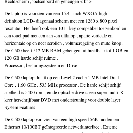
Beeldscherm , toetsenbord en geheugen < br >
De laptop is voorzien van een 15.4 - inch WXGA high -
definition LCD- diagonaal scherm met een 1280 x 800 pixel
resolutie . Het heeft ook een 101 - key compatibel toetsenbord en
een touchpad met een aan -en uitknop , aparte verticale en
horizontale op en neer scrollen , volumeregeling en mute-knop .
De C500 heeft 512 MB ​​RAM geheugen, uitbreidbaar tot 1 GB en
120 GB harde schijf ruimte .
Processor , besturingssysteem en Drive
De C500 laptop draait op een Level 2 cache 1 MB Intel Dual
Core , 1.60 GHz , 533 MHz processor . De harde schijf schijf
snelheid is 5400 rpm , en de optische drive is een super multi- 8 -
keer herschrijfbaar DVD met ondersteuning voor double layer .
System Features
De C500 laptop voorzien van een high speed 56K modem en
Ethernet 10/100BT geïntegreerde netwerkinterface . Externe