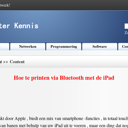
twerk!
Z
e
Netwerken
Programmering
Software
Com
>> Content
d
Hoe te printen via Bluetooth met de iPad
akt door Apple , biedt een mix van smartphone -functies , in totaal tou
an banen met behulp van uw iPad uit te voeren , maar een ding dat nog 