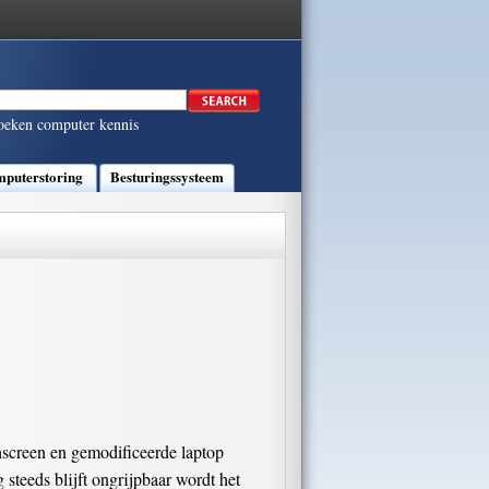
oeken computer kennis
puterstoring
Besturingssysteem
chscreen en gemodificeerde laptop
steeds blijft ongrijpbaar wordt het