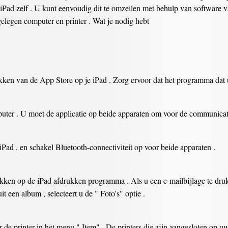
 iPad zelf . U kunt eenvoudig dit te omzeilen met behulp van software
gelegen computer en printer . Wat je nodig hebt
kken van de App Store op je iPad . Zorg ervoor dat het programma dat
puter . U moet de applicatie op beide apparaten om voor de communicati
iPad , en schakel Bluetooth-connectiviteit op voor beide apparaten .
kken op de iPad afdrukken programma . Als u een e-mailbijlage te drukke
uit een album , selecteert u de " Foto's" optie .
r de printer in het menu " Item" . De printers die zijn aangesloten op u