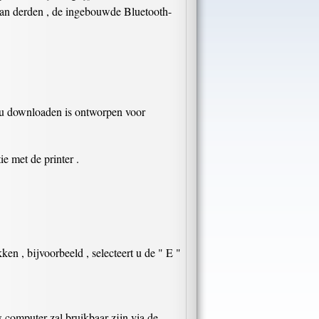
 van derden , de ingebouwde Bluetooth-
 u downloaden is ontworpen voor
e met de printer .
n , bijvoorbeeld , selecteert u de " E "
w computer zal bruikbaar zijn via de