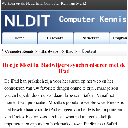
Welkom op de Nederland Computer Kennisnetwerk!
Home
Hardware
Netwerken
Program
*
>>
>>
>> Content
Computer Kennis
Hardware
iPad
Hoe je Mozilla Bladwijzers synchroniseren met de
iPad
De iPad kan praktisch zijn voor het surfen op het web en het
controleren van uw favoriete dingen online te zijn , maar je zou
voelen beperkt door de standaard browser , Safari . Vanaf het
moment van publicatie , Mozilla's populaire webbrowser Firefox is
niet beschikbaar voor de iPad en geen van beide is het importeren
van Firefox-bladwijzers . Echter , want je kunt gemakkelijk
importeren en exporteren bookmarks tussen Firefox naar Safari ,