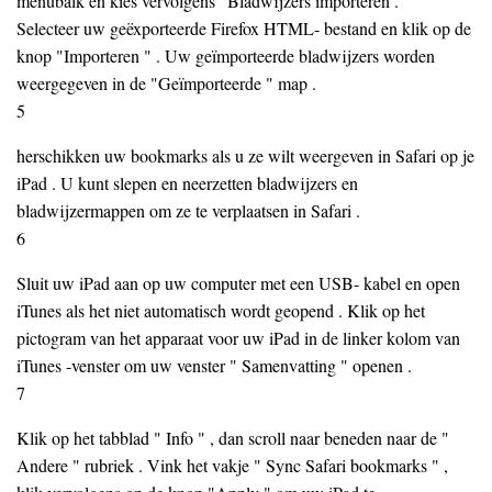
menubalk en kies vervolgens ' Bladwijzers importeren . "
Selecteer uw geëxporteerde Firefox HTML- bestand en klik op de
knop "Importeren " . Uw geïmporteerde bladwijzers worden
weergegeven in de "Geïmporteerde " map .
5
herschikken uw bookmarks als u ze wilt weergeven in Safari op je
iPad . U kunt slepen en neerzetten bladwijzers en
bladwijzermappen om ze te verplaatsen in Safari .
6
Sluit uw iPad aan op uw computer met een USB- kabel en open
iTunes als het niet automatisch wordt geopend . Klik op het
pictogram van het apparaat voor uw iPad in de linker kolom van
iTunes -venster om uw venster " Samenvatting " openen .
7
Klik op het tabblad " Info " , dan scroll naar beneden naar de "
Andere " rubriek . Vink het vakje " Sync Safari bookmarks " ,