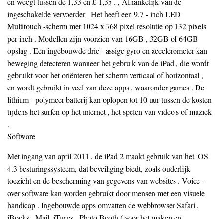
en weegt tussen de 1,33 en £ 1,35 . , Afhankelijk van de
ingeschakelde vervoerder . Het heeft een 9,7 - inch LED
Multitouch -scherm met 1024 x 768 pixel resolutie op 132 pixels
per inch . Modellen zijn voorzien van 16GB , 32GB of 64GB
opslag . Een ingebouwde drie - assige gyro en accelerometer kan
beweging detecteren wanneer het gebruik van de iPad , die wordt
gebruikt voor het oriënteren het scherm verticaal of horizontaal ,
en wordt gebruikt in veel van deze apps , waaronder games . De
lithium - polymeer batterij kan oplopen tot 10 uur tussen de kosten
tijdens het surfen op het internet , het spelen van video's of muziek
.
Software
Met ingang van april 2011 , de iPad 2 maakt gebruik van het iOS
4.3 besturingssysteem, dat beveiliging biedt, zoals ouderlijk
toezicht en de bescherming van gegevens van websites . Voice -
over software kan worden gebruikt door mensen met een visuele
handicap . Ingebouwde apps omvatten de webbrowser Safari ,
iBooks , Mail, iTunes , Photo Booth ( voor het maken en