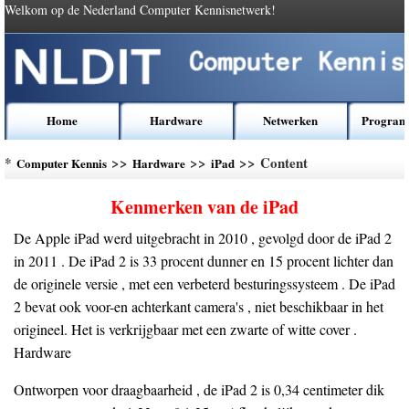
Welkom op de Nederland Computer Kennisnetwerk!
Home
Hardware
Netwerken
Program
*
>>
>>
>> Content
Computer Kennis
Hardware
iPad
Kenmerken van de iPad
De Apple iPad werd uitgebracht in 2010 , gevolgd door de iPad 2
in 2011 . De iPad 2 is 33 procent dunner en 15 procent lichter dan
de originele versie , met een verbeterd besturingssysteem . De iPad
2 bevat ook voor-en achterkant camera's , niet beschikbaar in het
origineel. Het is verkrijgbaar met een zwarte of witte cover .
Hardware
Ontworpen voor draagbaarheid , de iPad 2 is 0,34 centimeter dik