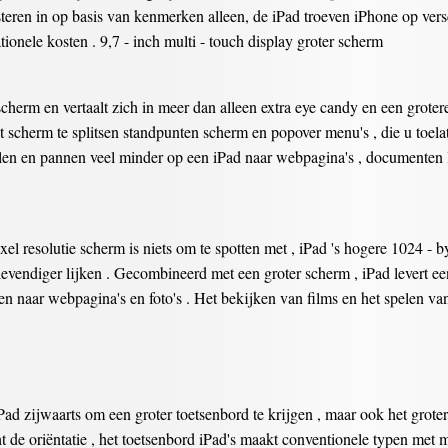
teren in op basis van kenmerken alleen, de iPad troeven iPhone op vers
ionele kosten . 9,7 - inch multi - touch display groter scherm
cherm en vertaalt zich in meer dan alleen extra eye candy en een groter
 scherm te splitsen standpunten scherm en popover menu's , die u toel
ollen en pannen veel minder op een iPad naar webpagina's , documenten 
el resolutie scherm is niets om te spotten met , iPad 's hogere 1024 - by 
evendiger lijken . Gecombineerd met een groter scherm , iPad levert een
n naar webpagina's en foto's . Het bekijken van films en het spelen va
ad zijwaarts om een groter toetsenbord te krijgen , maar ook het groter
 de oriëntatie , het toetsenbord iPad's maakt conventionele typen met me