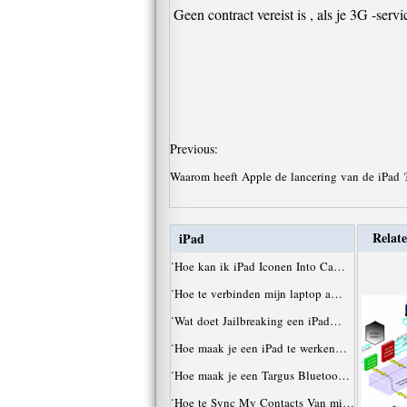
Geen contract vereist is , als je 3G -ser
Previous:
Waarom heeft Apple de lancering van de iPad
Relate
iPad
·
Hoe kan ik iPad Iconen Into Ca…
·
Hoe te verbinden mijn laptop a…
·
Wat doet Jailbreaking een iPad…
·
Hoe maak je een iPad te werken…
·
Hoe maak je een Targus Bluetoo…
·
Hoe te Sync My Contacts Van mi…