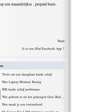
op een maandelijkse , prepaid basis .
Next:
Is er een iPad Facebook App ?
es
·
Tools om een draagbare harde schijf
·
Hoe Laptop Memory Reinig
·
IDE harde schijf problemen
·
Wat gebeurt er als het geheugen Goes Bad…
·
Hoe maak je een toetsenbord
·
De Canon Fax L280 printer is een fax en …