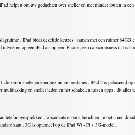
iPad helpt u om uw gedachten over sneller en met minder fouten in een no
agruimte . IPad biedt dezelfde keuzes , samen met een ruimer 64GB co
uitvoeren op een iPad als op een iPhone , een capaciousness dat is hand
chip voor snelle en energiezuinige prestaties . IPad 2 is gebaseerd op 
 multitasking en sneller laden en het schakelen tussen apps , dit alles 
 telefoongesprekken , voicemails en sms-berichten , moet u een draadlo
 andere kant , 3G is optioneel op de iPad Wi - Fi + 3G-model .