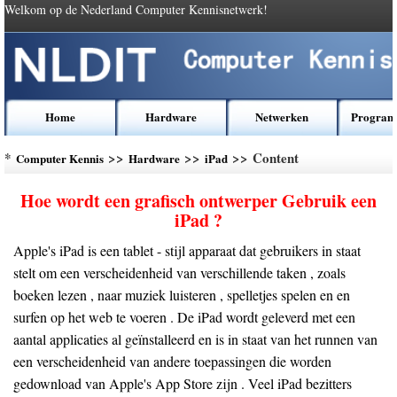
Welkom op de Nederland Computer Kennisnetwerk!
Home
Hardware
Netwerken
Program
*
>>
>>
>> Content
Computer Kennis
Hardware
iPad
Hoe wordt een grafisch ontwerper Gebruik een
iPad ?
Apple's iPad is een tablet - stijl apparaat dat gebruikers in staat
stelt om een ​​verscheidenheid van verschillende taken , zoals
boeken lezen , naar muziek luisteren , spelletjes spelen en en
surfen op het web te voeren . De iPad wordt geleverd met een
aantal applicaties al geïnstalleerd en is in staat van het runnen van
een verscheidenheid van andere toepassingen die worden
gedownload van Apple's App Store zijn . Veel iPad bezitters