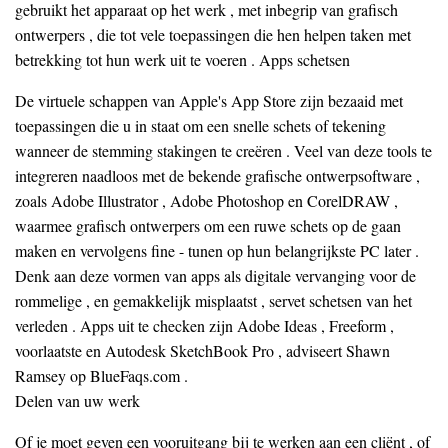
gebruikt het apparaat op het werk , met inbegrip van grafisch
ontwerpers , die tot vele toepassingen die hen helpen taken met
betrekking tot hun werk uit te voeren . Apps schetsen
De virtuele schappen van Apple's App Store zijn bezaaid met
toepassingen die u in staat om een snelle schets of tekening
wanneer de stemming stakingen te creëren . Veel van deze tools te
integreren naadloos met de bekende grafische ontwerpsoftware ,
zoals Adobe Illustrator , Adobe Photoshop en CorelDRAW ,
waarmee grafisch ontwerpers om een ruwe schets op de gaan
maken en vervolgens fine - tunen op hun belangrijkste PC later .
Denk aan deze vormen van apps als digitale vervanging voor de
rommelige , en gemakkelijk misplaatst , servet schetsen van het
verleden . Apps uit te checken zijn Adobe Ideas , Freeform ,
voorlaatste en Autodesk SketchBook Pro , adviseert Shawn
Ramsey op BlueFaqs.com .
Delen van uw werk
Of je moet geven een vooruitgang bij te werken aan een cliënt , of