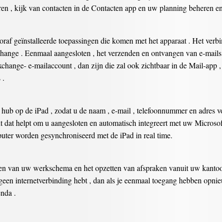
uren , kijk van contacten in de Contacten app en uw planning beheren 
raf geïnstalleerde toepassingen die komen met het apparaat . Het verb
ange . Eenmaal aangesloten , het verzenden en ontvangen van e-mails is
change- e-mailaccount , dan zijn die zal ook zichtbaar in de Mail-app ,
 .
hub op de iPad , zodat u de naam , e-mail , telefoonnummer en adres vo
nt dat helpt om u aangesloten en automatisch integreert met uw Microso
ter worden gesynchroniseerd met de iPad in real time.
n van uw werkschema en het opzetten van afspraken vanuit uw kantoor , 
geen internetverbinding hebt , dan als je eenmaal toegang hebben opni
nda .