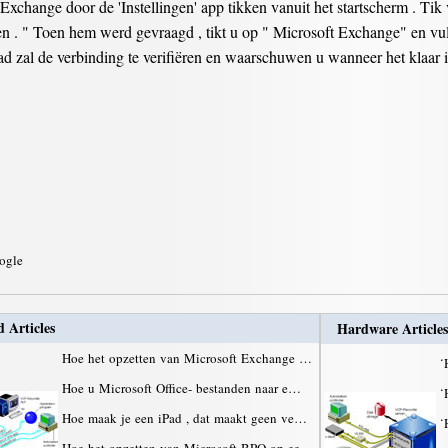
xchange door de 'Instellingen' app tikken vanuit het startscherm . Tik
egen . " Toen hem werd gevraagd , tikt u op " Microsoft Exchange" en v
zal de verbinding te verifiëren en waarschuwen u wanneer het klaar i
oogle
d Articles
Hardware Articles
Hoe het opzetten van Microsoft Exchange …
·
Hoe u Microsoft Office- bestanden naar e…
·
Hoe maak je een iPad , dat maakt geen ve…
·