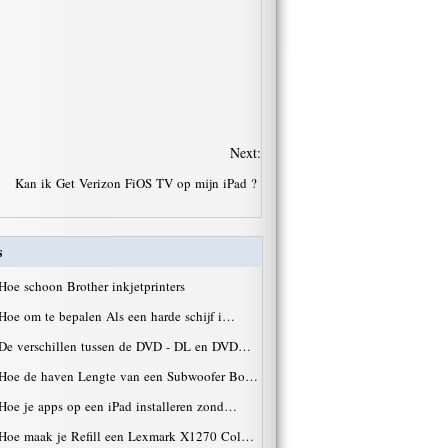
Next:
Kan ik Get Verizon FiOS TV op mijn iPad ?
s
Hoe schoon Brother inkjetprinters
Hoe om te bepalen Als een harde schijf i…
De verschillen tussen de DVD - DL en DVD…
Hoe de haven Lengte van een Subwoofer Bo…
Hoe je apps op een iPad installeren zond…
Hoe maak je Refill een Lexmark X1270 Col…