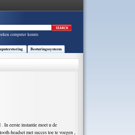
oeken computer kennis
puterstoring
Besturingssysteem
 In eerste instantie moet u de
ooth-headset met succes toe te voegen ,