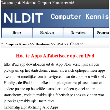
Welkom op de Nederland Computer Kennisnetwerk!
Home
Hardware
Netwerken
Program
*
>>
>>
>> Content
Computer Kennis
Hardware
iPad
Hoe te Apps Alfabetiseer op een iPad
Elke iPad app downloaden uit de App Store verschijnt als een
pictogram op het startscherm , maar als u zich ophopen meer apps
, wordt het moeilijker om te navigeren naar de app die u wilt snel .
Handig , de iPad kunt u elke app -pictogram verplaatsen naar een
andere positie op hetzelfde startscherm of een geheel ander
startscherm , zodat u makkelijk alfabetisch je apps en vinden wat
je zoekt gemakkelijk . Instructies
handmatig alphabetizing Alle Apps