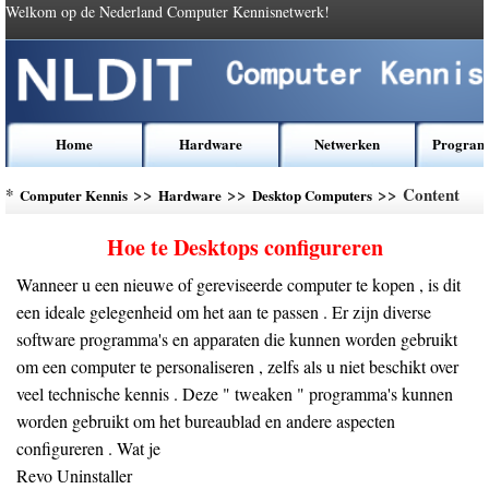
Welkom op de Nederland Computer Kennisnetwerk!
Home
Hardware
Netwerken
Program
*
>>
>>
>> Content
Computer Kennis
Hardware
Desktop Computers
Hoe te Desktops configureren
Wanneer u een nieuwe of gereviseerde computer te kopen , is dit
een ideale gelegenheid om het aan te passen . Er zijn diverse
software programma's en apparaten die kunnen worden gebruikt
om een ​​computer te personaliseren , zelfs als u niet beschikt over
veel technische kennis . Deze " tweaken " programma's kunnen
worden gebruikt om het bureaublad en andere aspecten
configureren . Wat je
Revo Uninstaller