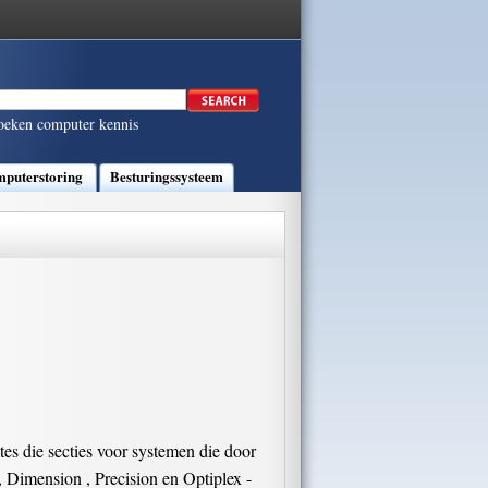
oeken computer kennis
puterstoring
Besturingssysteem
es die secties voor systemen die door
, Dimension , Precision en Optiplex -