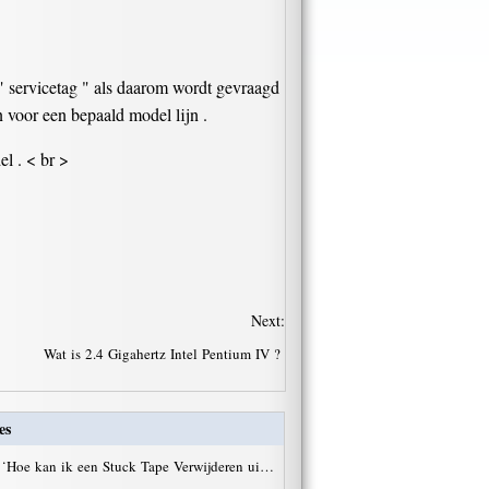
" servicetag " als daarom wordt gevraagd
n voor een bepaald model lijn .
l . < br >
Next:
Wat is 2.4 Gigahertz Intel Pentium IV ?
es
·
Hoe kan ik een Stuck Tape Verwijderen ui…