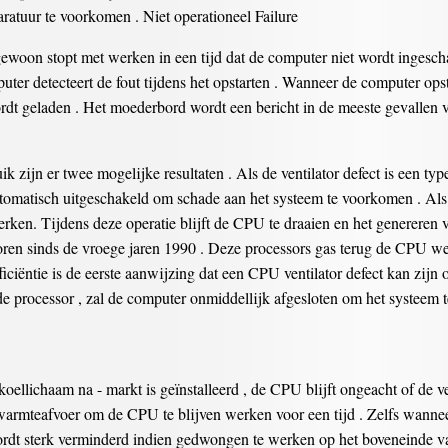
atuur te voorkomen . Niet operationeel Failure
ewoon stopt met werken in een tijd dat de computer niet wordt ingescha
ter detecteert de fout tijdens het opstarten . Wanneer de computer opsta
t geladen . Het moederbord wordt een bericht in de meeste gevallen ver
ik zijn er twee mogelijke resultaten . Als de ventilator defect is een t
automatisch uitgeschakeld om schade aan het systeem te voorkomen . Als 
werken. Tijdens deze operatie blijft de CPU te draaien en het generere
en sinds de vroege jaren 1990 . Deze processors gas terug de CPU we
fficiëntie is de eerste aanwijzing dat een CPU ventilator defect kan zijn
de processor , zal de computer onmiddellijk afgesloten om het systeem t
oellichaam na - markt is geïnstalleerd , de CPU blijft ongeacht of de v
 warmteafvoer om de CPU te blijven werken voor een tijd . Zelfs wannee
ordt sterk verminderd indien gedwongen te werken op het boveneinde v