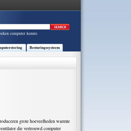
oeken computer kennis
puterstoring
Besturingssysteem
?
 produceren grote hoeveelheden warmte
ventilator die vertrouwd computer