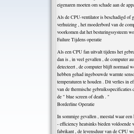
eigenaren moeten om schade aan de appar
Als de CPU-ventilator is beschadigd of g
verhuizing , het moederbord van de compu
voorkomen dat het besturingssysteem word
Failure Tijdens operatie
Als een CPU fan uitvalt tijdens het gebru
dan is , in veel gevallen , de computer 
detecteert , de computer blijft normaal 
hebben gehad ingebouwde warmte sensor
temperaturen te houden . Dit verlies in e
van de thermische gebruiksspecificaties 
de " blue screen of death . "
Borderline Operatie
In sommige gevallen , meestal waar een k
- efficiency heatsinks bieden voldoende
fabrikant , de levensduur van de CPU w