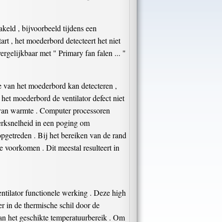
keld , bijvoorbeeld tijdens een
rt , het moederbord detecteert het niet
gelijkbaar met " Primary fan falen ... "
ype van het moederbord kan detecteren ,
het moederbord de ventilator defect niet
n van warmte . Computer processoren
rksnelheid in een poging om
 opgetreden . Bij het bereiken van de rand
e voorkomen . Dit meestal resulteert in
entilator functionele werking . Deze high
r in de thermische schil door de
an het geschikte temperatuurbereik . Om