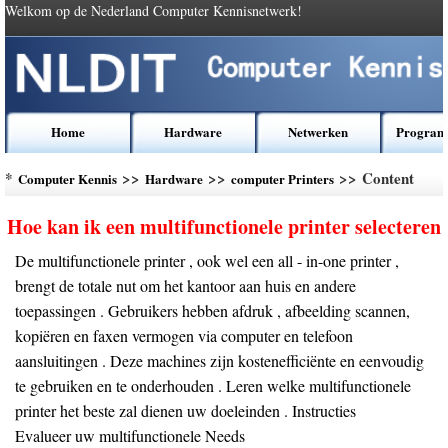
Welkom op de Nederland Computer Kennisnetwerk!
Home
Hardware
Netwerken
Program
*
>>
>>
>> Content
Computer Kennis
Hardware
computer Printers
Hoe kan ik een multifunctionele printer selecteren
De multifunctionele printer , ook wel een all - in-one printer ,
brengt de totale nut om het kantoor aan huis en andere
toepassingen . Gebruikers hebben afdruk , afbeelding scannen,
kopiëren en faxen vermogen via computer en telefoon
aansluitingen . Deze machines zijn kostenefficiënte en eenvoudig
te gebruiken en te onderhouden . Leren welke multifunctionele
printer het beste zal dienen uw doeleinden . Instructies
Evalueer uw multifunctionele Needs