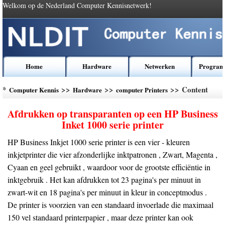
Welkom op de Nederland Computer Kennisnetwerk!
Home
Hardware
Netwerken
Program
*
>>
>>
>> Content
Computer Kennis
Hardware
computer Printers
Afdrukken op transparanten op een HP Business
Inket 1000 serie printer
HP Business Inkjet 1000 serie printer is een vier - kleuren
inkjetprinter die vier afzonderlijke inktpatronen , Zwart, Magenta ,
Cyaan en geel gebruikt , waardoor voor de grootste efficiëntie in
inktgebruik . Het kan afdrukken tot 23 pagina's per minuut in
zwart-wit en 18 pagina's per minuut in kleur in conceptmodus .
De printer is voorzien van een standaard invoerlade die maximaal
150 vel standaard printerpapier , maar deze printer kan ook