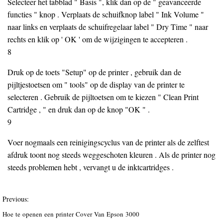
Selecteer het tabblad " Basis ", klik dan op de " geavanceerde
functies " knop . Verplaats de schuifknop label " Ink Volume "
naar links en verplaats de schuifregelaar label " Dry Time " naar
rechts en klik op ' OK ' om de wijzigingen te accepteren .
8
Druk op de toets "Setup" op de printer , gebruik dan de
pijltjestoetsen om " tools" op de display van de printer te
selecteren . Gebruik de pijltoetsen om te kiezen " Clean Print
Cartridge , " en druk dan op de knop "OK " .
9
Voer nogmaals een reinigingscyclus van de printer als de zelftest
afdruk toont nog steeds weggeschoten kleuren . Als de printer nog
steeds problemen hebt , vervangt u de inktcartridges .
Previous:
Hoe te openen een printer Cover Van Epson 3000