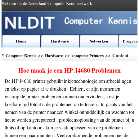
Welkom op de Nederland Computer Kennisnetwerk!
Home
Hardware
Netwerken
Program
*
>>
>>
>> Content
Computer Kennis
Hardware
computer Printers
Hoe maak je een HP J4680 Problemen
De HP J4680 printer gebruikt inkjettechnologie om afbeeldingen
en tekst op papier af te drukken . Echter , er zijn momenten
waarop de printer problemen kunnen ondervinden , kost je
kostbare tijd totdat u de problemen op te lossen . In plaats van het
nemen van de printer naar een winkel onmiddellijk en wachten tot
het te worden gerepareerd , probleemoplossing van de printer bij u
thuis of op kantoor - kun je vaak oplossen van de problemen
binnen een paar minuten . Veelvoorkomende problemen met de