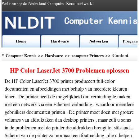
Welkom op de Nederland Computer Kennisnetwerk!
Home
Hardware
Netwerken
Program
*
>>
>>
>> Content
Computer Kennis
Hardware
computer Printers
HP Color LaserJet 3700 Problemen oplossen
De HP Color LaserJet 3700 printer produceert full-color
documenten en afbeeldingen met behulp van meerdere kleuren
toner . De printer heeft de mogelijkheid om verbinding te maken
met een netwerk via een Ethernet-verbinding , waardoor meerdere
gebruikers documenten printen . De printer moet doen met grotere
volumes van afdruktaken dan desktop printers , maar zult u soms
in de problemen met de printer die afdrukken brengt tot stilstand .
Scherm van de printer zal normaal een foutmelding , die u helpen