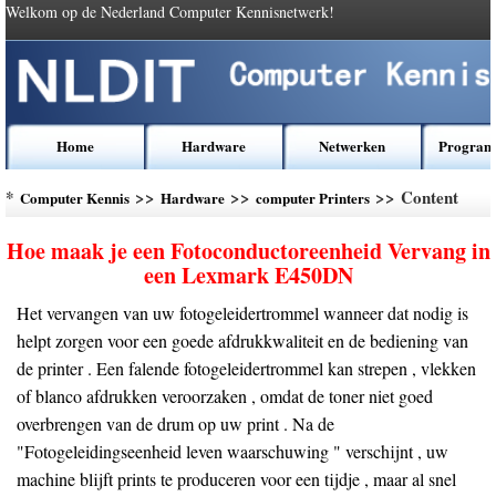
Welkom op de Nederland Computer Kennisnetwerk!
Home
Hardware
Netwerken
Program
*
>>
>>
>> Content
Computer Kennis
Hardware
computer Printers
Hoe maak je een Fotoconductoreenheid Vervang in
een Lexmark E450DN
Het vervangen van uw fotogeleidertrommel wanneer dat nodig is
helpt zorgen voor een goede afdrukkwaliteit en de bediening van
de printer . Een falende fotogeleidertrommel kan strepen , vlekken
of blanco afdrukken veroorzaken , omdat de toner niet goed
overbrengen van de drum op uw print . Na de
"Fotogeleidingseenheid leven waarschuwing " verschijnt , uw
machine blijft prints te produceren voor een tijdje , maar al snel