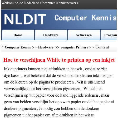
Welkom op de Nederland Computer Kennisnetwerk!
Home
Hardware
Netwerken
Program
*
>>
>>
>> Content
Computer Kennis
Hardware
computer Printers
Hoe te verschijnen White te printen op een inkjet
Inkjet printers kunnen niet afdrukken in het wit , omdat ze zijn
dye-based , wat betekent dat de verschillende kleuren inkt mengen
om de kleuren op de pagina te produceren . Wit is uitsluitend
verwezenlijkt door het verwijderen pigmenten . Wit zal niet
verschijnen op wit papier voor de hand liggende redenen , maar
geen van beiden verschijnt het op zwart papier omdat het papier al
donkere pigmenten . Je nodig zou hebben om de donkere
pigmenten uit het papier om af te drukken in het wit te