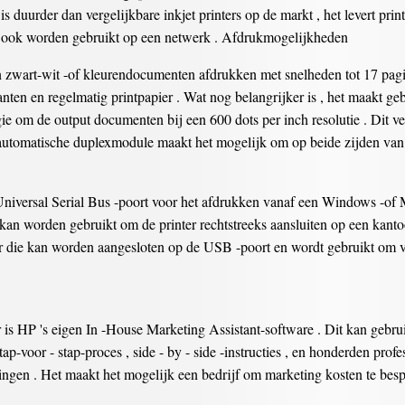
 duurder dan vergelijkbare inkjet printers op de markt , het levert prin
an ook worden gebruikt op een netwerk . Afdrukmogelijkheden
 zwart-wit -of kleurendocumenten afdrukken met snelheden tot 17 pagi
ranten en regelmatig printpapier . Wat nog belangrijker is , het maakt g
e om de output documenten bij een 600 dots per inch resolutie . Dit ver
 automatische duplexmodule maakt het mogelijk om op beide zijden van 
Universal Serial Bus -poort voor het afdrukken vanaf een Windows -of
it kan worden gebruikt om de printer rechtstreeks aansluiten op een kan
er die kan worden aangesloten op de USB -poort en wordt gebruikt om 
 is HP 's eigen In -House Marketing Assistant-software . Dit kan gebru
stap-voor - stap-proces , side - by - side -instructies , en honderden pro
ningen . Het maakt het mogelijk een bedrijf om marketing kosten te bes