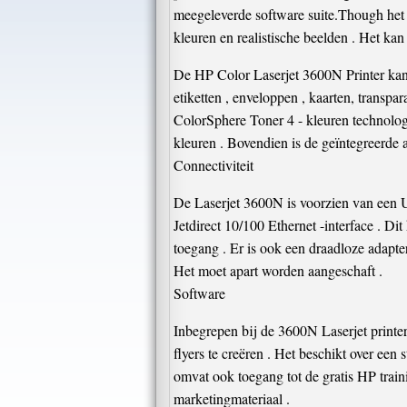
meegeleverde software suite.Though het is
kleuren en realistische beelden . Het k
De HP Color Laserjet 3600N Printer kan
etiketten , enveloppen , kaarten, transpa
ColorSphere Toner 4 - kleuren technologi
kleuren . Bovendien is de geïntegreerde
Connectiviteit
De Laserjet 3600N is voorzien van een 
Jetdirect 10/100 Ethernet -interface . D
toegang . Er is ook een draadloze adapt
Het moet apart worden aangeschaft .
Software
Inbegrepen bij de 3600N Laserjet printer
flyers te creëren . Het beschikt over een 
omvat ook toegang tot de gratis HP trai
marketingmateriaal .