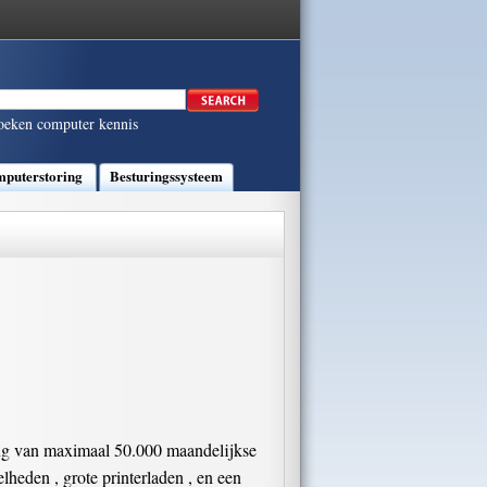
oeken computer kennis
puterstoring
Besturingssysteem
ling van maximaal 50.000 maandelijkse
lheden , grote printerladen , en een