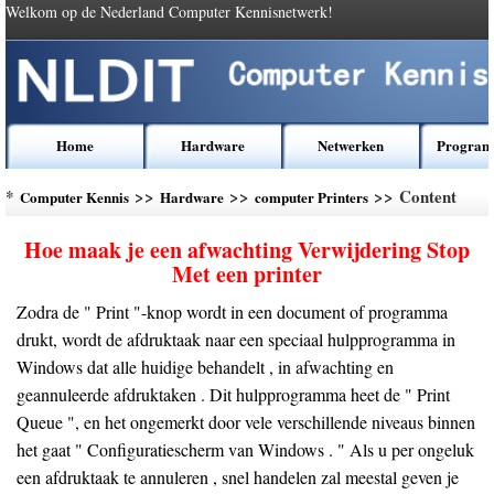
Welkom op de Nederland Computer Kennisnetwerk!
Home
Hardware
Netwerken
Program
*
>>
>>
>> Content
Computer Kennis
Hardware
computer Printers
Hoe maak je een afwachting Verwijdering Stop
Met een printer
Zodra de " Print "-knop wordt in een document of programma
drukt, wordt de afdruktaak naar een speciaal hulpprogramma in
Windows dat alle huidige behandelt , in afwachting en
geannuleerde afdruktaken . Dit hulpprogramma heet de " Print
Queue ", en het ongemerkt door vele verschillende niveaus binnen
het gaat " Configuratiescherm van Windows . " Als u per ongeluk
een afdruktaak te annuleren , snel handelen zal meestal geven je