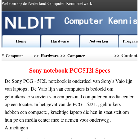
Welkom op de Nederland Computer Kennisnetwerk!
Home
Hardware
Netwerken
Program
*
>>
>>
>> Content
Computer
Hardware
Computer
Kennis
Vermogensbronnen
Sony notebook PCG5J2l Specs
De Sony PCG - 5J2L notebook is onderdeel van Sony's Vaio lijn
van laptops . De Vaio lijn van computers is bedoeld om
gebruikers te voorzien van een personal computer en media center
op een locatie. In het geval van de PCG - 5J2L , gebruikers
hebben een compacte , krachtige laptop die hen in staat stelt om
hun pc en media center mee te nemen voor onderweg .
Afmetingen