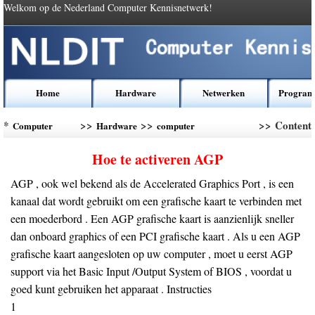
Welkom op de Nederland Computer Kennisnetwerk!
Home
Hardware
Netwerken
Program
*
>>
>>
>> Content
Computer
Hardware
computer
Kennis
Randapparatuur
Hoe te activeren AGP
AGP , ook wel bekend als de Accelerated Graphics Port , is een
kanaal dat wordt gebruikt om een grafische kaart te verbinden met
een moederbord . Een AGP grafische kaart is aanzienlijk sneller
dan onboard graphics of een PCI grafische kaart . Als u een AGP
grafische kaart aangesloten op uw computer , moet u eerst AGP
support via het Basic Input /Output System of BIOS , voordat u
goed kunt gebruiken het apparaat . Instructies
1