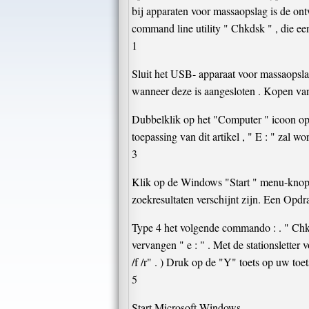
bij apparaten voor massaopslag is de ont
command line utility " Chkdsk " , die een
1
Sluit het USB- apparaat voor massaopsl
wanneer deze is aangesloten . Kopen va
Dubbelklik op het "Computer " icoon op
toepassing van dit artikel , " E : " zal w
3
Klik op de Windows "Start " menu-knop 
zoekresultaten verschijnt zijn. Een Opdr
Type 4 het volgende commando : . " Chkdsk
vervangen " e : " . Met de stationsletter
/f /r" . ) Druk op de "Y" toets op uw toet
5
Start Microsoft Windows .