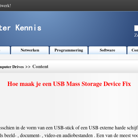
twerk!
Z
e
Netwerken
Programmering
Software
Com
>> Content
puter Drives
Hoe maak je een USB Mass Storage Device Fix
chien in de vorm van een USB-stick of een USB externe harde schijf .
als beeld- , document- , video-en audiobestanden . Een van de meest 