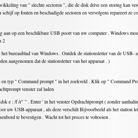
wikkeling van " slechte sectoren ", die de disk drive een storing kan 
 schijf op fouten en beschadigde sectoren en vervolgens repareert ze cont
ag aan op een beschikbare USB poort van uw computer . Windows moet
n 2
 het bureaublad van Windows . Ontdek de stationsletter van de USB- a
orden aangenomen dat de stationsletter van het apparaat . )
en typ " Command prompt " in het zoekveld . Klik op " Command Prompt
achtprompt venster zal laden
 e : /f /r" " . Enter ' in het venster Opdrachtprompt ( zonder aanhalin
 voor uw USB-apparaat , als deze verschilt Bijvoorbeeld als het station l
senbord te bevestigen . Wacht tot het proces te voltooien .