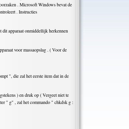
veroorzaken . Microsoft Windows bevat de
roleert . Instructies
 dit apparaat onmiddellijk herkennen
pparaat voor massaopslag . ( Voor de
 ", die zal het eerste item dat in de
gstekens ) en druk op ( Vergeet niet te
etter " g" , zal het commando " chkdsk g :